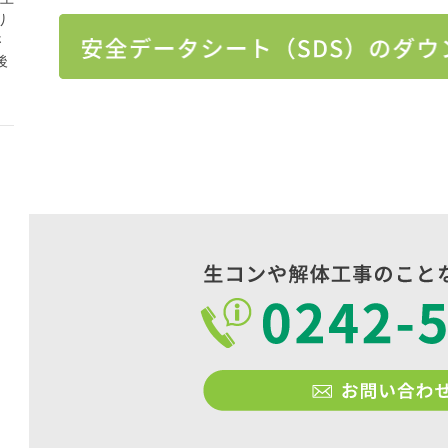
り
さ
後