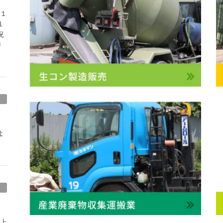
１１
１
況
時
よ
し上