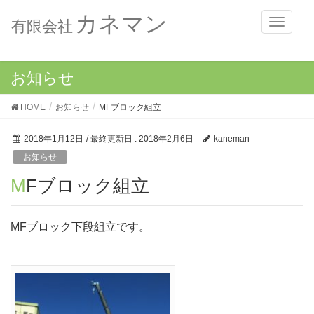
カネマン
メ
有限会社
ニ
ュ
ー
お知らせ
HOME
お知らせ
MFブロック組立
2018年1月12日
/ 最終更新日 :
2018年2月6日
kaneman
お知らせ
MFブロック組立
MFブロック下段組立です。